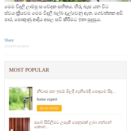
මෙම විදුලි ලාම්පු සංවේදක සහිතය. හිරු බැස යන විට 
ස්වයංක්‍රියවම මෙම විදුලි බල්බ දැල්වෙනු ඇත. ගෙවත්තක අඩි 
පාර, පොකුණු ආදිය අසල සවි කිරීමට ඉතා සුදුසුය.
Share
ADVERTISEMENT
MOST POPULAR
නිවාස සහ ඉඩම් මිලදී ගැනීමේදී පොදුවේ සිදු...
home expert
READ MORE
ඔබේ සිවිලිමට උසැති පෙනුමක් ලබා ගන්නේ
කොහ...