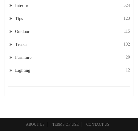
524
Interior
123
Tips
115
Outdoor
102
Trends
20
Furniture
12
Lighting
ABOUT US
TERMS OF USE
CONTACT US