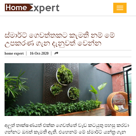
Toggle
ස්මාර්ට් ගෙවත්තකට කැමති නම් මේ
උපකරණ ගැන දැනුවත් වෙන්න
home expert
16-Oct-2020
අලුත් තාක්ෂණයත් එක්ක ගෙවත්තේ වැඩ කටයුතු පහසු කරවා
ගන්නට ඔබත් කැමති ඇති. එහෙනම් මේ ස්මාර්ට් යන්ත්‍ර ගැන