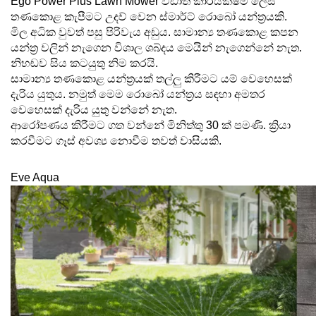
Ego Power Plus Lawn Mower වඩාත් කාර්යක්ෂම ලෙස 
තණකොළ කැපීමට උදව් වෙන ස්මාර්ට් රොබෝ යන්ත්‍රයකි.  
මිල අධික වුවත් පසු පිරිවැය අඩුය. සාමාන්‍ය තණකොළ කපන 
යන්ත්‍ර වලින් නැගෙන විශාල ශබ්දය මෙයින් නැගෙන්නේ නැත. 
නිහඬව සිය කටයුතු නිම කරයි. 
සාමාන්‍ය තණකොළ යන්ත්‍රයක් තල්ලු කිරීමට යම් වෙහෙසක් 
දැරිය යුතුය. නමුත් මෙම රොබෝ යන්ත්‍රය සඳහා අමතර 
වෙහෙසක් දැරිය යුතු වන්නේ නැත. 
ආරෝපණය කිරීමට ගත වන්නේ මිනිත්තු 30 ක් පමණි. ක්‍රියා 
කරවීමට ගෑස් අවශ්‍ය නොවීම තවත් වාසියකි.
Eve Aqua