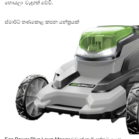
හොයලා වැදගත් වේවි.
ස්මාර්ට් තණකොළ කපන යන්ත්‍රයක් 