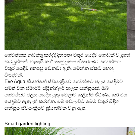
ගෙවත්තක් නඩත්තු කරද්දී දිනපතා වතුර යෙදීම ගොඩක් වැදගත් 
කටයුත්තක්. හැබැයි කාර්යබහුලකම නිසා ඔබට ගෙවත්තට 
වතුර යෙදීම අතපසු වෙනවා ඇති. මෙන්න ඒකට හොඳ 
විසඳුමක්. 
Eve Aqua කියන්නේ ස්වයංක්‍රියව ගෙවත්තට ජලය යෙදීමට 
සමත් වන ස්මාර්ට් ස්ප්‍රින්ග්ලර් පාලක යන්ත්‍රයක්. ඔබ 
ගෙවත්තට ජලය යෙදිය යුතු වෙලාව කලින්ම තීරණය කර එය 
යෙදුමට ඇතුලත් කරන්න. එම වෙලාවට මෙම වතුර විදින 
යන්ත්‍රය ස්වයංක්‍රීයව ක්‍රියාත්මක වනු ඇත.
Smart garden lighting