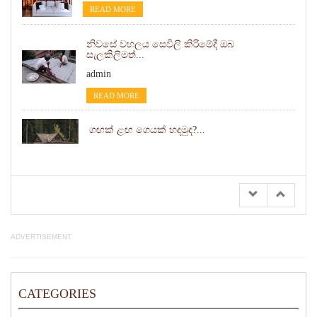
READ MORE
නිවසේ වහලය සෙවිලි කිරිමේදී ඔබ
සැලකිලිමත්...
admin
READ MORE
ගඟක් ළඟ ගෙයක් හදමුද?...
home expert
READ MORE
ADVERTISEMENT
CATEGORIES