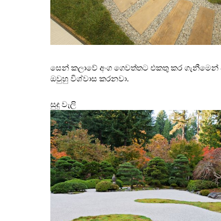
සෙන් කලාවේ අංග ගෙවත්තට එකතු කර ගැනීමෙන් අ
ඔවුහු විශ්වාස කරනවා. 
සුදු වැලි