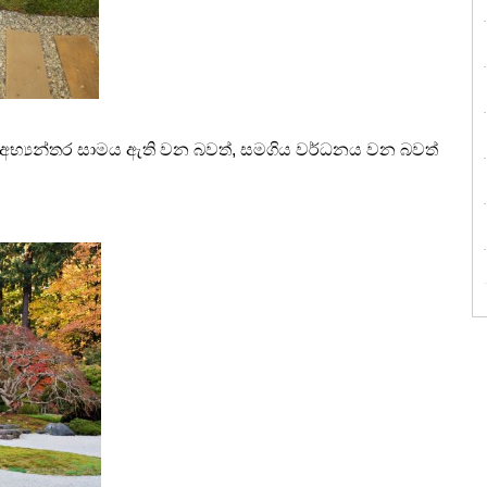
භ්‍යන්තර සාමය ඇති වන බවත්, සමගිය වර්ධනය වන බවත් 