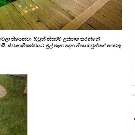
් වෙලා තියෙනවා. ඔවුන් නිතරම උත්සාහ කරන්නේ
. ස්වාභාවිකත්වයට මුල් තැන දෙන නිසා ඔවුන්ගේ ගෙවතු
AD