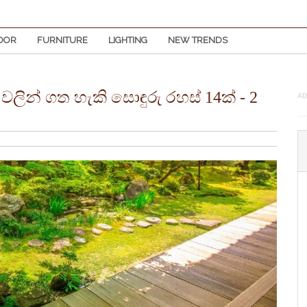
OOR
FURNITURE
LIGHTING
NEW TRENDS
න් ගත හැකි සොඳුරු රහස් 14ක් - 2
AD