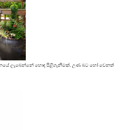
ජපානයේ ලැබෙන්නේ හොඳ පිළිගැනීමක්. උණ බට හෝ වෙනත් 