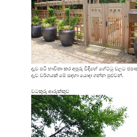
දැව පටි භාවිතා කර අපූරු විදිහේ ගේට්ටු වලට 
දැව වර්ගයක් මේ සඳහා යොදා ගන්න පුළුවන්. 
වටකුරු ආරුක්කුව