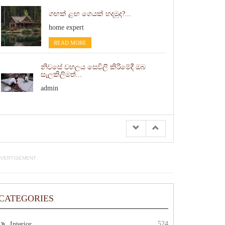
ගඟක් ළඟ ගෙයක් හදමුද?...
home expert
READ MORE
නිවසේ වහලය සෙවිලි කිරිමේදී ඔබ
සැලකිලිමත්...
admin
READ MORE
VERTISEMENT
CATEGORIES
524
Interior