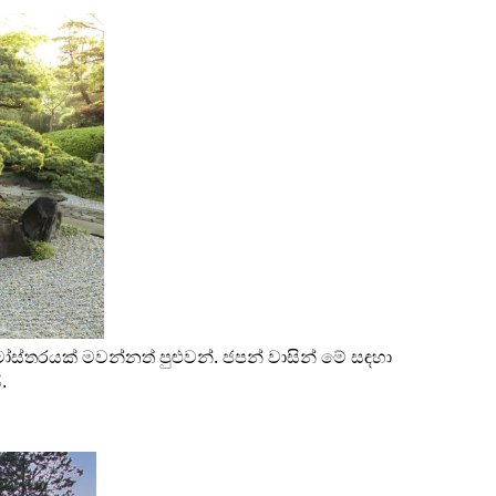
ස්තරයක් මවන්නත් පුළුවන්. ජපන් වාසින් මේ සඳහා 
. 