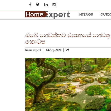
INTERIOR
OUTD
ඔබේ ගෙවත්තට ජපානයේ ගෙවතු වලි
කොටස
home expert
14-Sep-2020