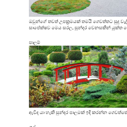
ඔවුන්ගේ තවත් උපක්‍රමයක් තමයි ගෙවත්තට සුදු වැල
සාපේක්ෂව මෙය සරල, සුන්දර වෙනසකින් යුක්ත ව
පාලම් 
ඇවිද යා හැකි සුන්දර පාලමක් ඉදි කරන්න ගෙවත