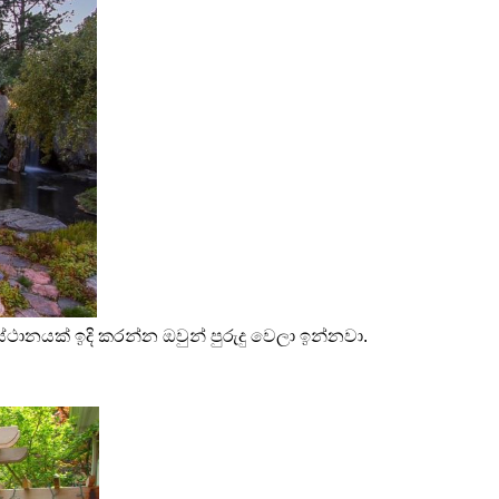
යක් ඉදි කරන්න ඔවුන් පුරුදු වෙලා ඉන්නවා. 