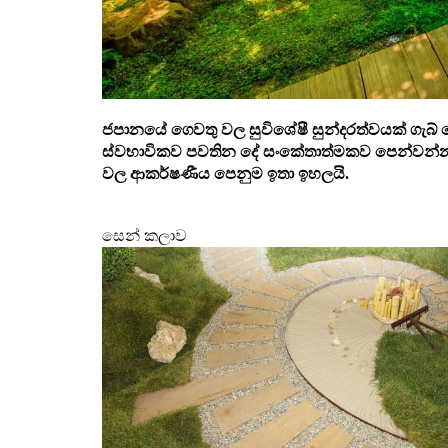
ජපානයේ ගෙවතු වල සුවිශේෂී සුන්දරත්වයක් ගැබ
ස්වභාවිකව පවතින දේ සංකේතාත්මකව පෙන්වන්නයි
වල ආකර්ෂණීය පෙනුම ඉතා ඉහලයි.
සෙන් කලාව