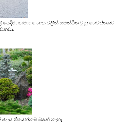
ි යෙදීම. සාමාන්‍ය ශාක වලින් සමන්විත වුනු ගෙවත්තකට 
ෙනවා.  
්තේ ජලය තියෙන්නම ඕනේ නැහැ. 