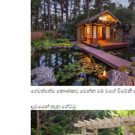
ගෙවත්තේම කොණකට වෙන්න මේ වගේ විවේකි ස්ථාන
දැවයෙන් තැනූ ගේට්ටු 