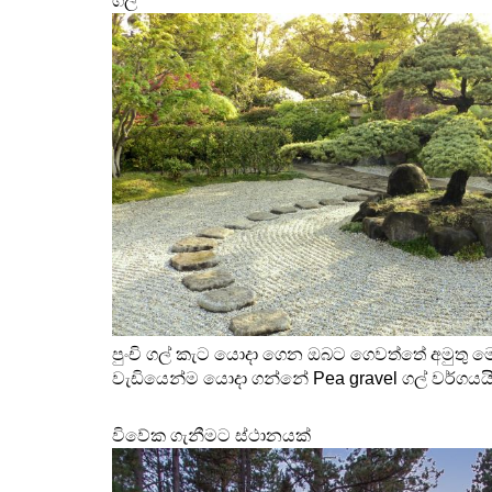
ගල් 
පුංචි ගල් කැට යොදා ගෙන ඔබට ගෙවත්තේ අමුතු මෝ
වැඩියෙන්ම යොදා ගන්නේ Pea gravel ගල් වර්ගයයි
විවේක ගැනීමට ස්ථානයක් 